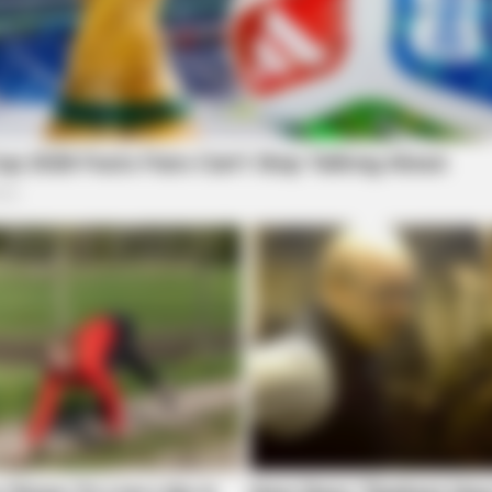
RADAR MEDIA
BUZZ 
t
Owner Made Shadow Figures —
300
Kitten's Reaction Shocked Millions
He 
RADAR MEDIA