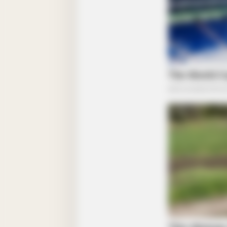
BUZZ DAY
Tom Cruise's Daughter Is The Mos
Beautiful Woman In The World
BUZZ DAY