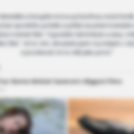
Manželka si koupila novou průsvitnou noční košili
 ji bez spodního prádla a přišla se před manžela
ený manžel říká: “Vypadáš tak krásně a sexy, mil
a říká: “Já to vím, zkoušela jsem si ji stejně v 
a prodavač mi to řekl jako první.”