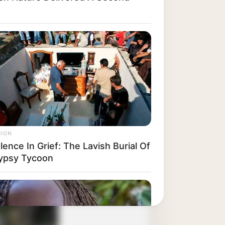
RION
ence In Grief: The Lavish Burial Of
ypsy Tycoon