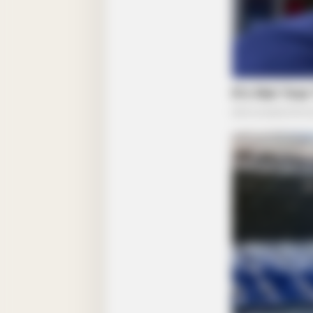
HABERION
Unforgettable Moments From Oran