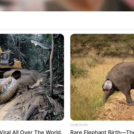
HABERION
iral All Over The World.
Rare Elephant Birth—Th