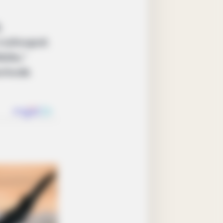
,
 rozhoupat.
áčku.”
obchodě.