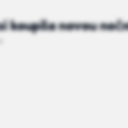
i koupila novou noční
22