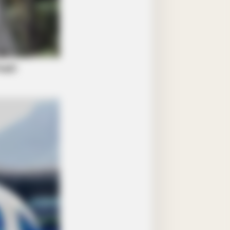
ation Is A Sight To See