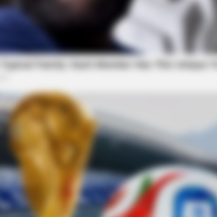
BUZZ DAY
ge Is The New Black!
Malia Obama's Transform