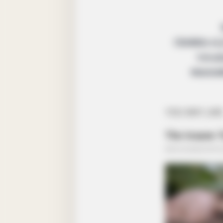
Oblékla si
Vzruš
Manželk