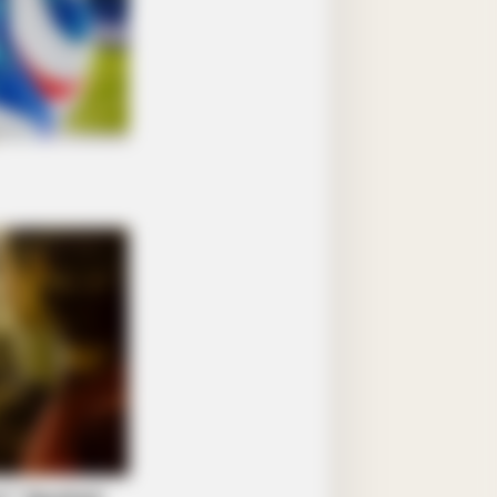
DAY
-Year-Old Tree Cut Open—What
Found Inside Stunned Him!