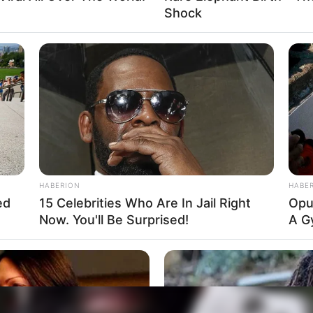
Shock
HABERION
HABE
ed
15 Celebrities Who Are In Jail Right
Opul
Now. You'll Be Surprised!
A G