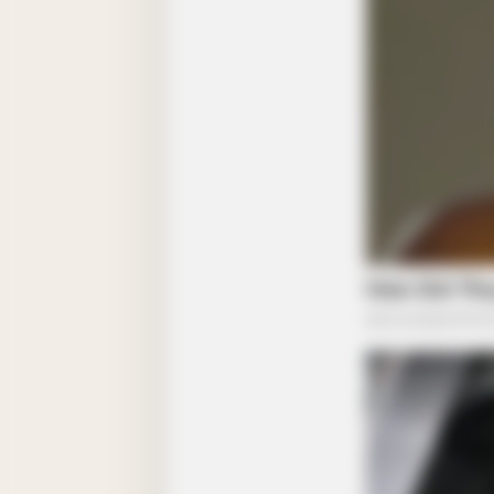
BUZZ DAY
Look Closer When You See Barron
Girlfriend