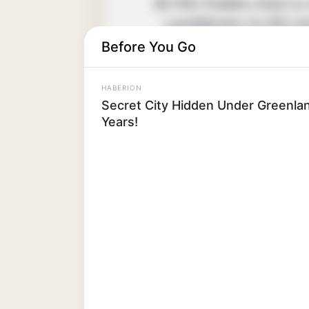
DR. PHIL: Problém, který 
s problémem na této str
pomoci uvědomit si, jak
Before You Go
HABERION
OPRAHA: No, chápu, že kuř
Secret City Hidden Under Greenlan
se kuře poučilo ze svých
Years!
mohlo pr
ANDERSON COOPER: Máme dů
NANCY GRACEOVÁ: To kuře 
PAT BUCHANANO
MARTHA STEWARTOVÁ: Nikdo