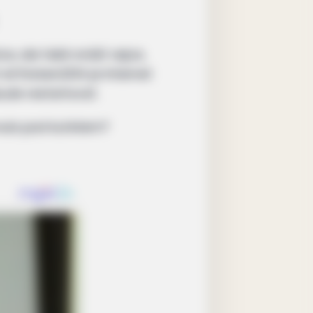
ce, ale také snáší vejce,
eChicken2014 je Internet
ude restartovat.
hnula pod kuřetem?
ightmare: Men Ditching Viagra For