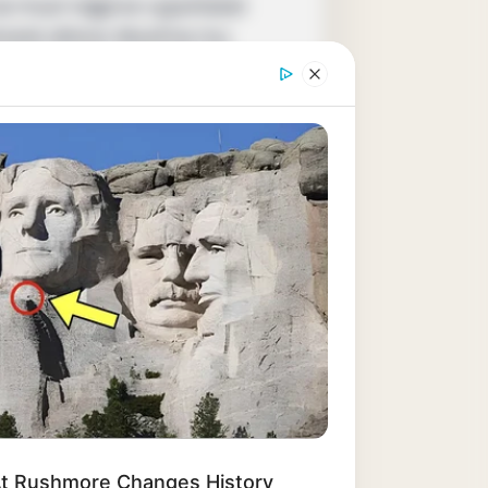
 se musí nejprve vypořádat
traně silnice. Musíme mu
i problémy, než si přidá
ici. Takže místo toho, aby
omu kuřeti NOVÉ AUTO, aby
í kuřata.
 nebyl umožněn přístup na
dět na očích i na způsobu
u Američanovi.
. Měla jsem na farmářském
t Rushmore Changes History