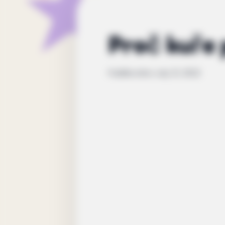
Proč kuře 
Publikováno
July 21, 2022