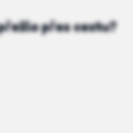
přešlo přes cestu?