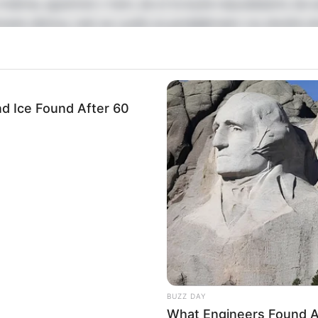
tu máme, spočívá v tom, že si to kuře neuvědomí, že
aně silnice, než se vydá za problémem na druhé s
 hloupě se chová, když se nezabývá svými současným
problémy nové.
e má problémy, a proto chce tak moc přejít přes siln
d Ice Found After 60
 chyb a vzalo si pády, což je součást života, dám t
ostě přejít přes silnici a nežít svůj život jako ostatn
vod se domnívat, že tam kuře je, ale zatím nám
druhou stranu silnice.
přešlo přes silnici, protože je vinné! Je mu to vi
chůze.
VÁ: Aby ukradl práci slušnému, tvrdě pracujícím
BUZZ DAY
 mi nezavolal, aby mě upozornil, kudy to kuře jde
What Engineers Found A