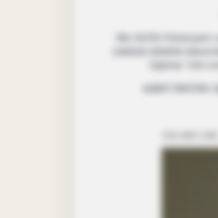
BILL GATES: Právě jsem v
zakládá důležité dokume
Explorer. Tato 
ALBERT EINSTEIN: 
BUZZDAY
Afterlife Mystery: Shocking New C