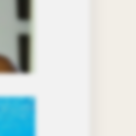
RION
f The Rarest Human Mutations By
er