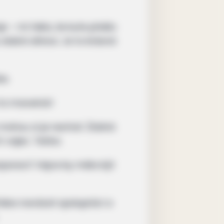
 – mi řeklo, že kuře přešlo
 dobrá silnice. Je to krásná
te.
 to maverick!
 mohou si je nechat. Žádná
 vajec. Tečka.
porací! Vejce by měla být
 třeba navázat spolupráci a