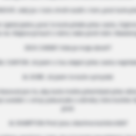
OVÁ: Jaký je v tuto chvíli rozdíl v tom, proč kuře přeš
plně jedno, proč to kuře přešlo přes cestu. Zajímá n
bo ne. Slepice je buď s námi, nebo proti nám. Neexist
DICK CHENEY: Kde je moje zbraň?
ILL CLINTON: Já jsem s tou slepicí přes cestu nepřeše
AL GORE: Já jsem to kuře vymyslel.
lasoval pro to, aby kuře mohlo přecházet přes silnici
yl uveden v omyl, pokud jde o záměry toho kuřete. 
proti.
AL SHARPTON: Proč jsou všechna kuřata bílá?