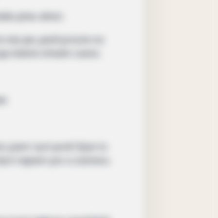
lo přes silnici.
ás jen, jestli je kuře na
uje žádná střední cesta.
l.
, jsem nyní proti! Byla to
Nyní nejsem pro a zůstanu