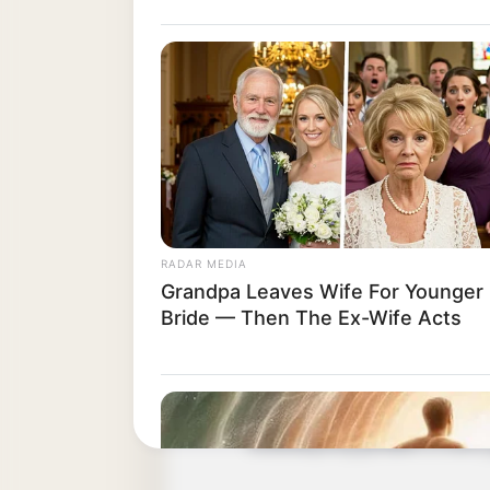
trhu trvalou objednávku
DR SEUSS: Přešlo kuře přes 
KRÁL DAVID: Pane, proč 
RADAR MEDIA
Grandpa Leaves Wife For Younger
Bride — Then The Ex-Wife Acts
DĚDEČKU: Za mých časů 
BARBARA WALTERSOVÁ: Není
srdceryvný příběh o tom, 