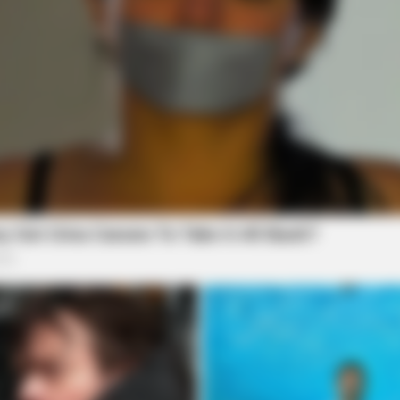
INSTANTHUB
HABE
's
How Does Prince William Really Feel
5 O
About Queen Camilla?
Ord