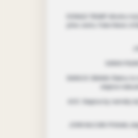
DONALD TRUMP: Mnoho mých z
přes cestu. Fake News chtěj
JO
SARAH PALINO
BARACK OBAMA: Řeknu to na
slepice nebud
AOC: Slepice by neměly b
JOHN McCAIN: Přátelé, slep