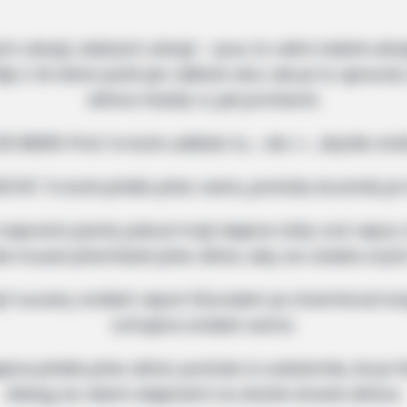
drojů, dobrých zdrojů – jsou to velmi dobré zdroje
í o té silnici psát jen ošklivé věci, ale je to opravdu
silnice. Každý ví, jak je krásná.
E BIDEN: Proč to kuře udělalo tu… věc v… zbytek zná
VÁ: To kuře přešlo přes cestu, protože, krucinál, je
prosto jasně, pokud mají slepice rády svá vejce,
e muset přecházet přes silnici, aby se vzdala svých
ýt nuceny snášet vejce! Důvodem je chamtivost kor
schopna snášet sama.
ice přešla přes silnici, protože si uvědomila, že je
dialog se všemi slepicemi na druhé straně silnice.