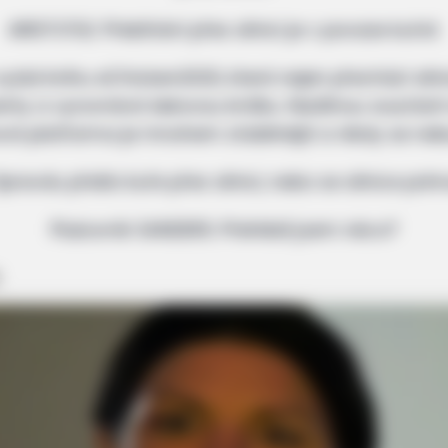
ARISTOTLE: Přebíhání přes silnici je v povaze kuřat.
ydal knihu eChicken2020, která nejen přechází silni
nty a vyrovnává šekovou knížku. Nedílnou součástí 
nová platforma je mnohem stabilnější a nikdy se neb
Opravdu přešlo kuře přes silnici, nebo se silnice po
FRIDAY PLANS
Plukovník SANDERS: Přehlédl jsem něco?
lues Revealed!
Pfizer's Billion-Dollar N
This 87¢ Aisle 7 Blue Pill