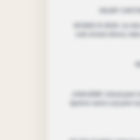
HILLARY CLINTON
GEORGE W. BUSH: Je nám ú
naší straně silnice, ne
B
JOHN KERRY: Ačkoli jsem h
špatná cesta a já jsem b